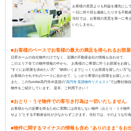
お客様の意思よりも利益を優先にし
一日に何十回も連絡したりする不動
当社では、お客様の意思を第一に考
いたしません。
■お客様のペースでお客様の最大の満足を得られるお部
日昇ホームの自社物件だけでなく、近隣の不動産会社の情報も合わせて、
このエリア全ての物件情報の中から、 お客様のご希望に叶うお部屋をお探
”すぐにお部屋を決めたい方” ”納得いくまでじっくりお部屋を探したい方”
お客様のそれぞれのペースに合わせて、しっかり希望のお部屋をお探しいた
また、このSumitai高円寺＠賃貸の
”高円寺 賃貸物件リクエスト”
では弊社独
物件をご紹介しています。 是非、ご利用下さい！
■おとり・うそ物件での客引き行為は一切いたしません
。
お客様からの反響を得るために実際には存在しない物件（おとり・うそ物件
せよう”とする不動産会社が少なからずござます。当社では、そのような行
■物件に関するマイナスの情報も含め "ありのまま"をお